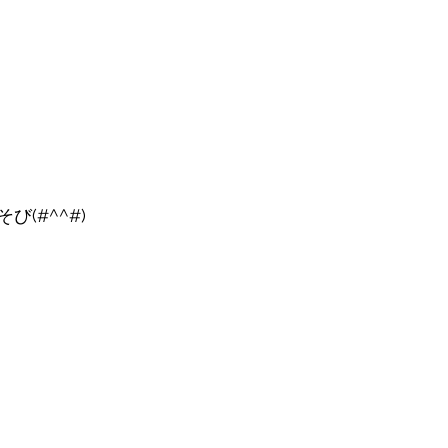
(#^^#)