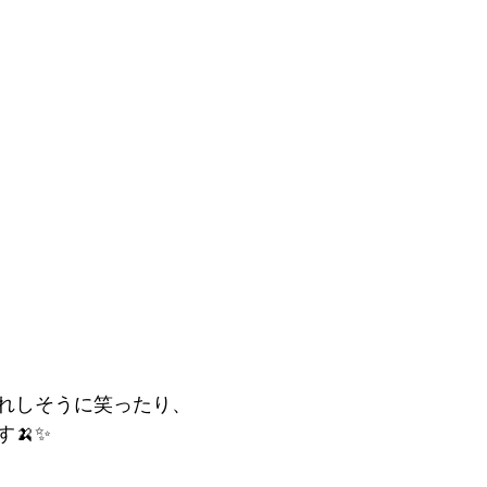
れしそうに笑ったり、
🍌✨