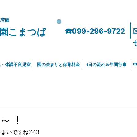
保育園
園こまつば
​☎️099-296-9722
児・体調不良児室
園の決まりと保育料金
1日の流れ＆年間行事
～！
まいですね(^^)!