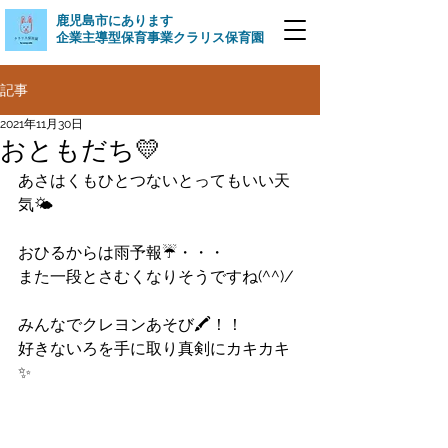
​鹿児島市にあります
企業主導型保育事業クラリス保育園
記事
2021年11月30日
おともだち💛
あさはくもひとつないとってもいい天
気🌤
おひるからは雨予報☔・・・
また一段とさむくなりそうですね(^^)/
みんなでクレヨンあそび🖍！！
好きないろを手に取り真剣にカキカキ
✨