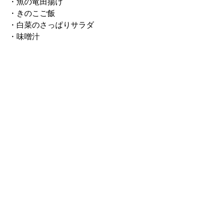
・魚の竜田揚げ
・きのこご飯
・白菜のさっぱりサラダ
・味噌汁