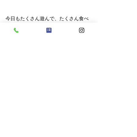
今日もたくさん遊んで、たくさん食べ
て楽しい一日になりましたとさ☆彡
保育士　宮前
すべて表示
最新記事