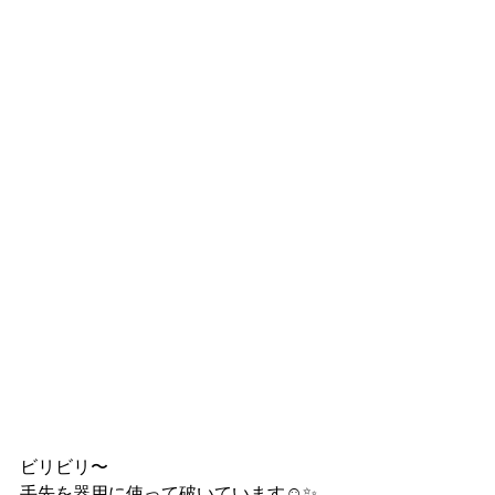
ビリビリ〜
手先を器用に使って破いています☺️✨