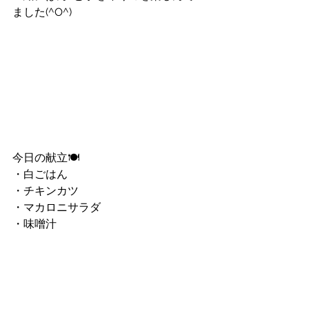
ました(^O^)
今日の献立🍽
・白ごはん
・チキンカツ
・マカロニサラダ
・味噌汁