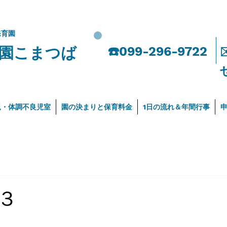
保育園
園こまつば
​☎️099-296-9722
児・体調不良児室
園の決まりと保育料金
1日の流れ＆年間行事
３