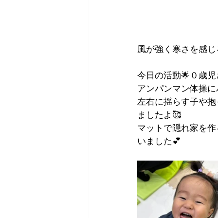
風が強く寒さを感じ
今日の活動🌟０歳
アンパンマン体操に
左右に揺らす子や抱
ましたよ🥰
マットで隠れ家を作
いました💕