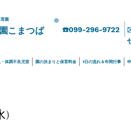
保育園
園こまつば
​☎️099-296-9722
児・体調不良児室
園の決まりと保育料金
1日の流れ＆年間行事
水)