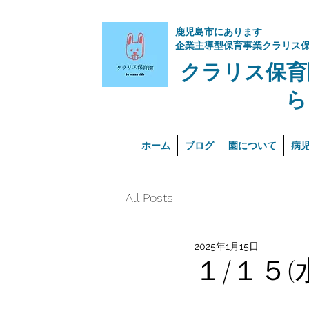
​鹿児島市にあります
企業主導型保育事業クラリス
クラリス保育
ら
ホーム
ブログ
園について
病
All Posts
2025年1月15日
１/１５(