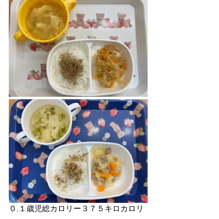
０,１歳児総カロリー３７５キロカロリ