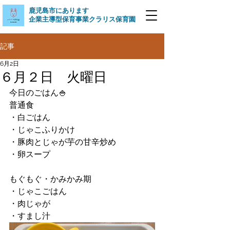
​鹿児島市にあります
企業主導型保育事業クラリス保育園
記事
6月2日
６月２日 火曜日
今日のごはん🍚
普通食
・白ごはん
・じゃこふりかけ
・豚肉とじゃが芋の甘辛炒め
・卵スープ
もぐもぐ・かみかみ期
・じゃこごはん
・肉じゃが
・すまし汁