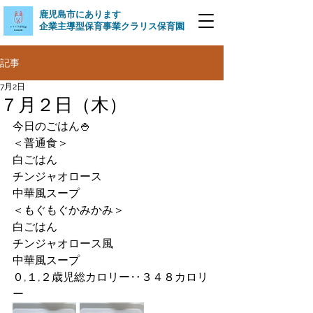
​鹿児島市にあります
企業主導型保育事業クラリス保育園
記事
7月2日
７月２日（木）
今日のごはん🍚
＜普通食＞
白ごはん
チンジャオロース
中華風スープ
＜もぐもぐかみかみ＞
白ごはん
チンジャオロース風
中華風スープ
０,１,２歳児総カロリー‥３４８カロリ
ー