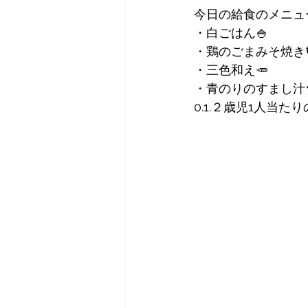
今日の給食のメニュ
・白ごはん🍚
・鶏のごまみそ焼き
・三色和え🥕
・青のりのすまし汁
0.1.２歳児1人当