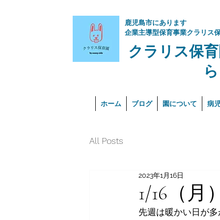
​鹿児島市にあります
企業主導型保育事業クラリス
クラリス保育
ら
ホーム
ブログ
園について
病
All Posts
2023年1月16日
1/16（月
先週は暖かい日が多