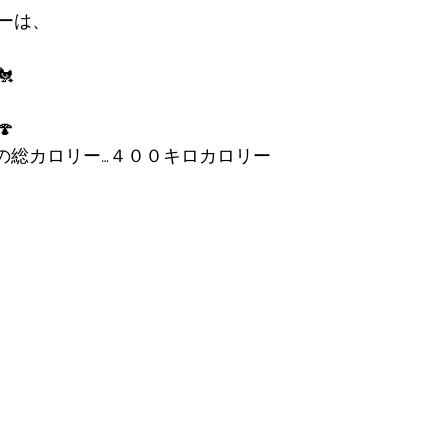
ーは、


たりの総カロリー…４００キロカロリー