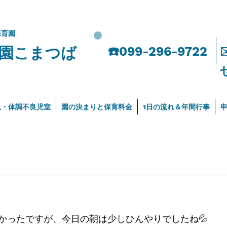
保育園
園こまつば
​☎️099-296-9722
児・体調不良児室
園の決まりと保育料金
1日の流れ＆年間行事
）
かったですが、今日の朝は少しひんやりでしたね💦