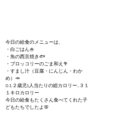
今日の給食のメニューは、
・白ごはん🍚
・魚の西京焼き🐟
・ブロッコリーのごま和え🥦
・すまし汁（豆腐・にんじん・わか
め）🥕
0.1.２歳児1人当たりの総カロリー…３１
１キロカロリー
今日の給食もたくさん食べてくれた子
どもたちでしたよ🌸