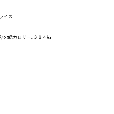
ライス
たりの総カロリー…３８４㎉