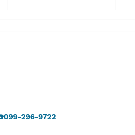
８月６日（木）
８月
​☎️099-296-9722