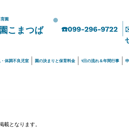
保育園
園こまつば
​☎️099-296-9722
児・体調不良児室
園の決まりと保育料金
1日の流れ＆年間行事
の掲載となります。