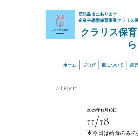
​鹿児島市にあります
企業主導型保育事業クラリス
クラリス保育
ら
ホーム
ブログ
園について
病
All Posts
2023年11月18日
11/18
🌟今日は給食のみ