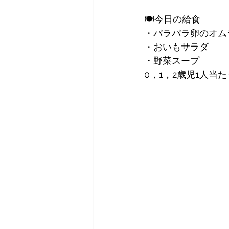
🍽今日の給食
・パラパラ卵のオム
・おいもサラダ
・野菜スープ
0，1，2歳児1人当