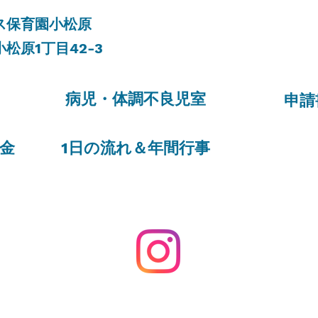
リス保育園小松原
小松原
1
丁目
42-3​
​病児・体調不良児室​
​申
金​
1
日の流れ＆年間行事​