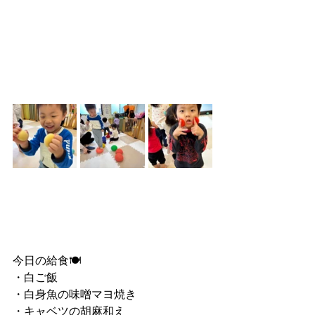
今日の給食🍽
・白ご飯
・白身魚の味噌マヨ焼き
・キャベツの胡麻和え