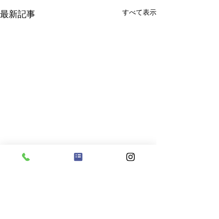
すべて表示
最新記事
コメント
８月６日（木）
８月７日 金曜日