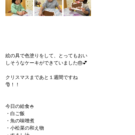
絵の具で色塗りをして、とってもおい
しそうなケーキができていました🎂💕
クリスマスまであと１週間ですね
🎅！！
今日の給食🍚
・白ご飯
・魚の味噌煮
・小松菜の和え物