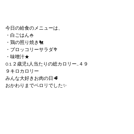
今日の給食のメニューは、
・白ごはん🍚
・鶏の照り焼き🐔
・ブロッコリーサラダ🥦
・味噌汁★
0.1.２歳児1人当たりの総カロリー…４９
９キロカロリー
みんな大好きお肉の日🥩
おかわりまでペロリでした✨