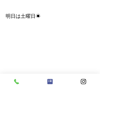
明日は土曜日☀
保育園がお休みのお友だちはまた月曜
日、元気な姿で会おうね💕
保育士　宮前