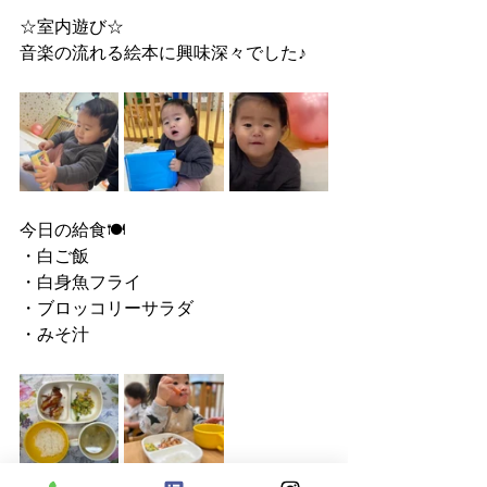
☆室内遊び☆
音楽の流れる絵本に興味深々でした♪
今日の給食🍽
・白ご飯
・白身魚フライ
・ブロッコリーサラダ
・みそ汁