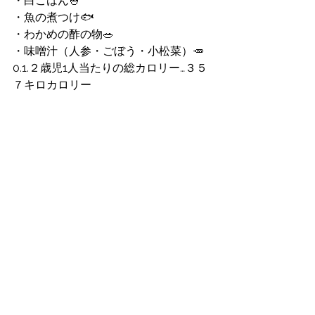
・白ごはん🍚
・魚の煮つけ🐟
・わかめの酢の物🥗
・味噌汁（人参・ごぼう・小松菜）🥕
0.1.２歳児1人当たりの総カロリー…３５
７キロカロリー