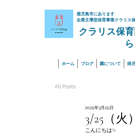
​鹿児島市にあります
企業主導型保育事業クラリス
クラリス保育
ら
ホーム
ブログ
園について
病
All Posts
2025年3月25日
3/25（火
こんにちは✨