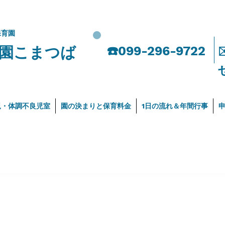
保育園
園こまつば
​☎️099-296-9722
児・体調不良児室
園の決まりと保育料金
1日の流れ＆年間行事
）