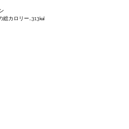
ン
りの総カロリー…313㎉