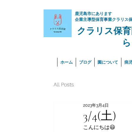
​鹿児島市にあります
企業主導型保育事業クラリス
クラリス保育
ら
ホーム
ブログ
園について
病
All Posts
2023年3月4日
3/4(土)
こんにちは😃