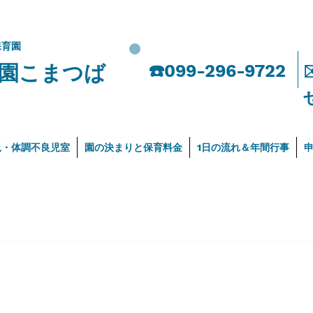
保育園
園こまつば
​☎️099-296-9722
児・体調不良児室
園の決まりと保育料金
1日の流れ＆年間行事