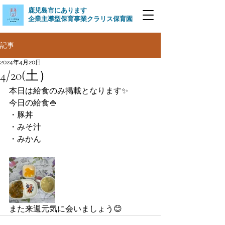
​鹿児島市にあります
企業主導型保育事業クラリス保育園
記事
2024年4月20日
4/20(土）
本日は給食のみ掲載となります✨
今日の給食🍚
・豚丼
・みそ汁
・みかん
また来週元気に会いましょう😊