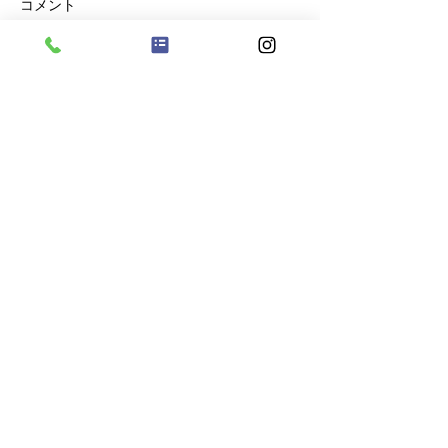
コメント
８月６日（木）
８月７日 金曜日
コメントを追加…
​株式会社クラリス
​☎️099-296-9722
​企業主導型保育事業 クラリス保育園小松原
by sunny side
​鹿児島市小松原
1
丁目
42-3​
©2023 クラリス保育園こまつばら