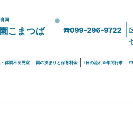
保育園
園こまつば
​☎️099-296-9722
児・体調不良児室
園の決まりと保育料金
1日の流れ＆年間行事