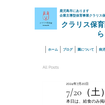
​鹿児島市にあります
企業主導型保育事業クラリス
クラリス保育
ら
ホーム
ブログ
園について
病
All Posts
2024年7月20日
7/20（土
本日は、給食のみ掲