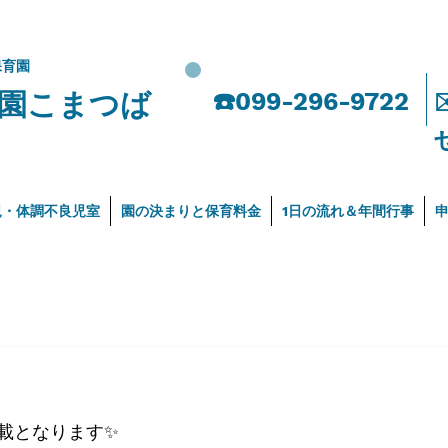
保育園
園こまつば
​☎️099-296-9722
児・体調不良児室
園の決まりと保育料金
1日の流れ＆年間行事
）
載となります✨