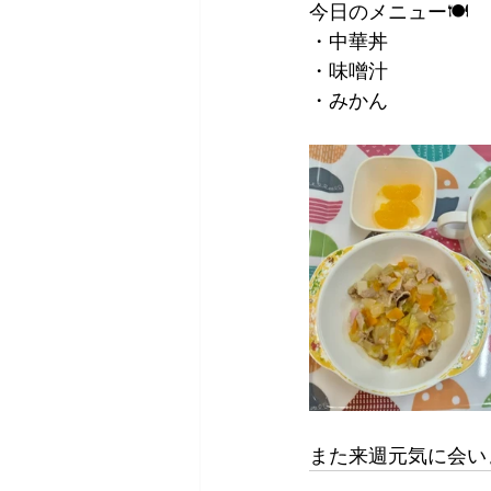
今日のメニュー🍽
・中華丼
・味噌汁
・みかん
また来週元気に会いま