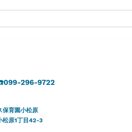
８月６日（木）
８月
​☎️099-296-9722
リス保育園小松原
小松原
1
丁目
42-3​