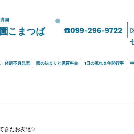
保育園
園こまつば
​☎️099-296-9722
児・体調不良児室
園の決まりと保育料金
1日の流れ＆年間行事
てきたお友達✨