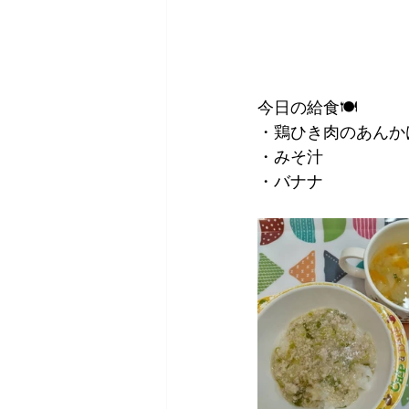
今日の給食🍽
・鶏ひき肉のあんか
・みそ汁
・バナナ