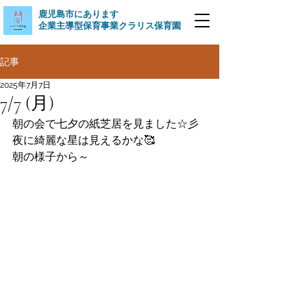
​鹿児島市にあります
企業主導型保育事業クラリス保育園
記事
2025年7月7日
7/7 (月)
朝の会で七夕の紙芝居を見ました☆彡
夜に綺麗な星は見えるかな🥰
朝の様子から～