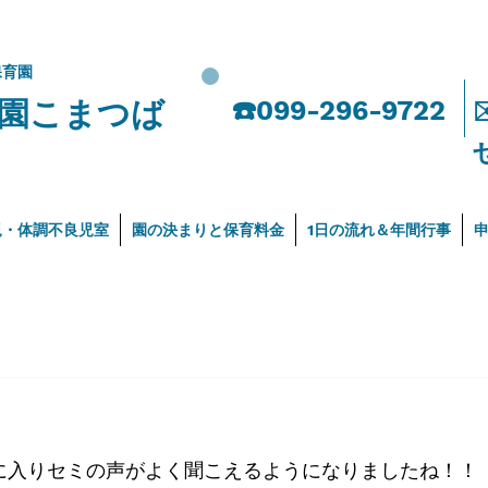
保育園
園こまつば
​☎️099-296-9722
児・体調不良児室
園の決まりと保育料金
1日の流れ＆年間行事
に入りセミの声がよく聞こえるようになりましたね！！