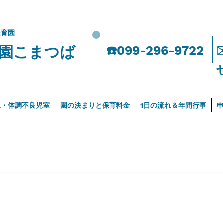
保育園
園こまつば
​☎️099-296-9722
児・体調不良児室
園の決まりと保育料金
1日の流れ＆年間行事
）