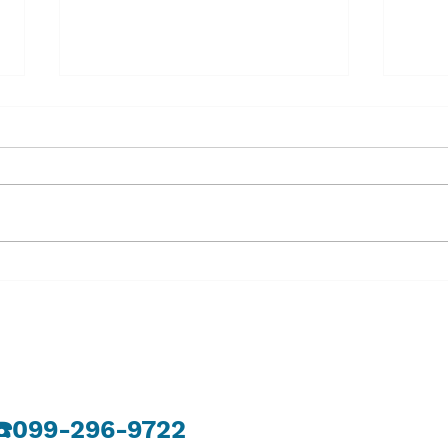
８月４日 火曜日
８月
​☎️099-296-9722