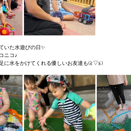
ていた水遊びの日✨
コニコ♪
足に水をかけてくれる優しいお友達も(≧▽≦)