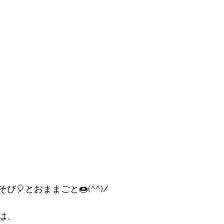
🎈とおままごと🍩(^^)/
は、