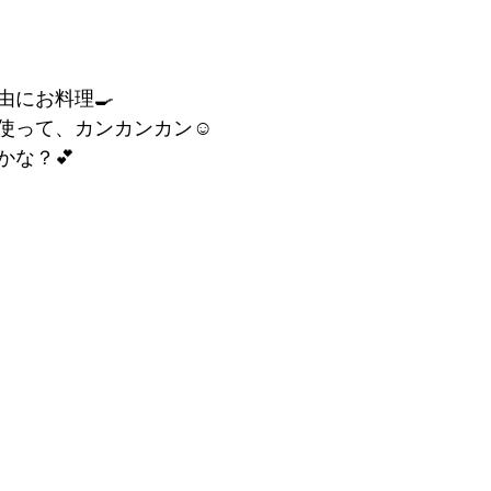
由にお料理🍳
使って、カンカンカン☺
かな？💕