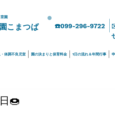
保育園
園こまつば
​☎️099-296-9722
児・体調不良児室
園の決まりと保育料金
1日の流れ＆年間行事
日🍩