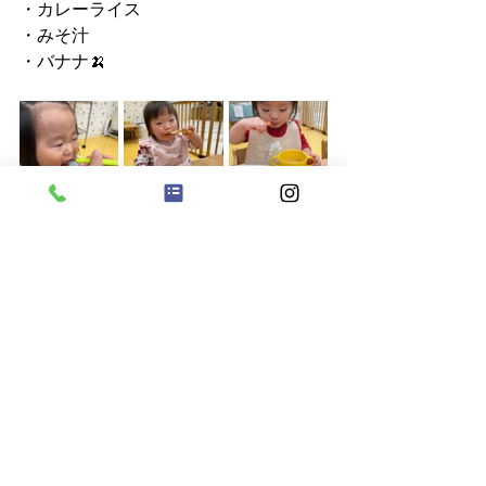
・カレーライス
・みそ汁
・バナナ🍌
明日もたくさん遊ぼうね
保育士　　　木山
すべて表示
最新記事