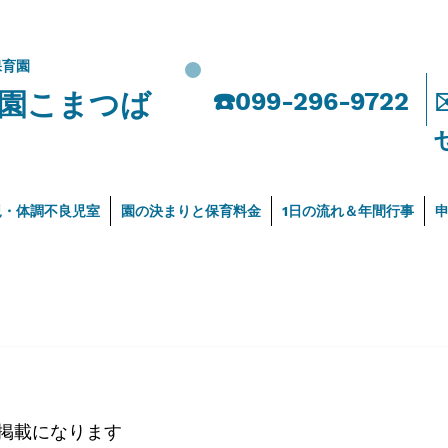
保育園
園こまつば
​☎️099-296-9722
児・体調不良児室
園の決まりと保育料金
1日の流れ＆年間行事
の掲載になります