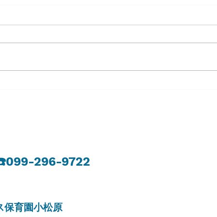
８月
８月７日 金曜日
​☎️099-296-9722
リス保育園小松原