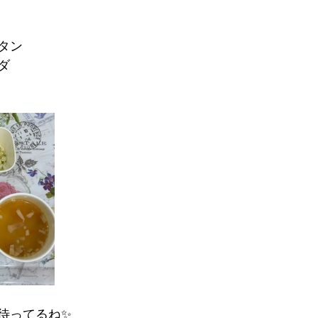
タン
ダ
待ってるね✨