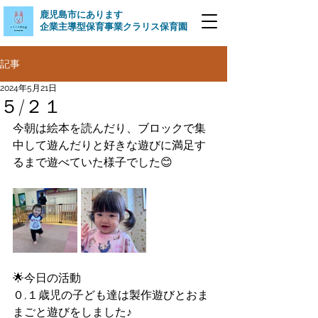
​鹿児島市にあります
企業主導型保育事業クラリス保育園
記事
2024年5月21日
５/２１
今朝は絵本を読んだり、ブロックで集
中して遊んだりと好きな遊びに満足す
るまで遊べていた様子でした😊
🌟今日の活動
０,１歳児の子ども達は製作遊びとおま
まごと遊びをしました♪