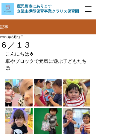
​鹿児島市にあります
企業主導型保育事業クラリス保育園
記事
2024年6月13日
６／１３
こんにちは🌟
車やブロックで元気に遊ぶ子どもたち
😊