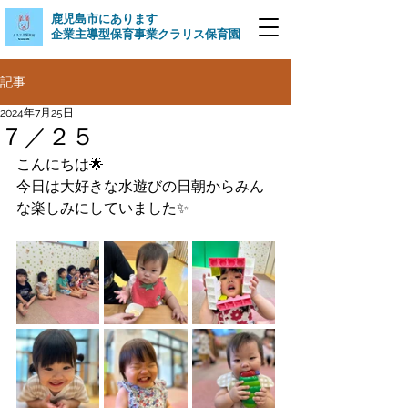
​鹿児島市にあります
企業主導型保育事業クラリス保育園
記事
2024年7月25日
７／２５
こんにちは🌟
今日は大好きな水遊びの日朝からみん
な楽しみにしていました✨