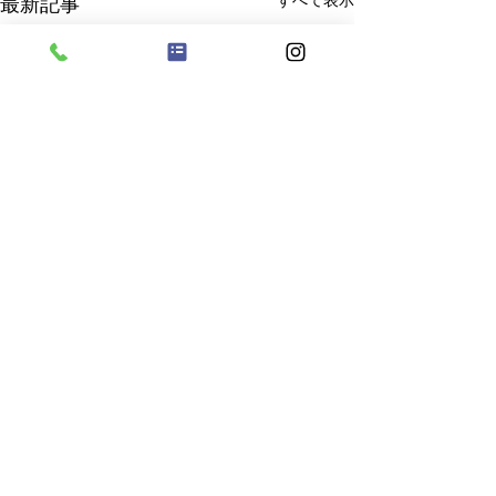
すべて表示
最新記事
コメント
８月６日（木）
８月７日 金曜日
コメントを追加…