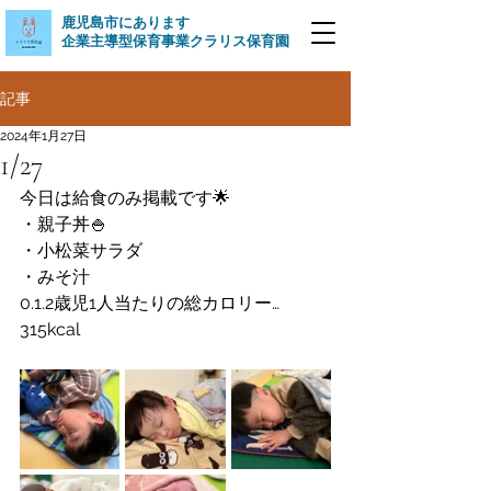
​鹿児島市にあります
企業主導型保育事業クラリス保育園
記事
2024年1月27日
1/27
今日は給食のみ掲載です🌟
・親子丼🍚
・小松菜サラダ
・みそ汁
0.1.2歳児1人当たりの総カロリー…
315kcal