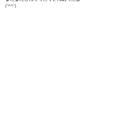
(*^^*)