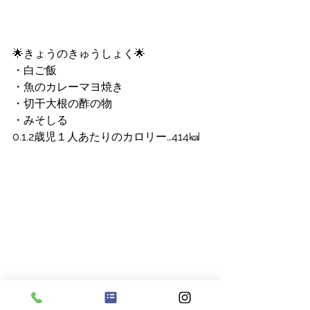
🌟きょうのきゅうしょく🌟
・白ご飯
・魚のカレーマヨ焼き
・切干大根の酢の物
・みそしる
0.1.2歳児１人あたりのカロリー…414㎉