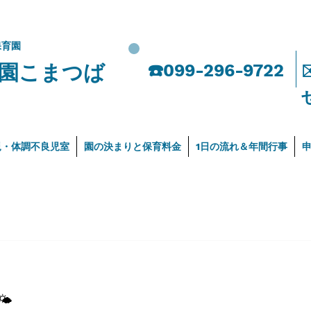
保育園
園こまつば
​☎️099-296-9722
児・体調不良児室
園の決まりと保育料金
1日の流れ＆年間行事
🌤