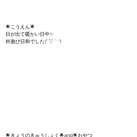
🌟こうえん🌟
日が出て暖かい日中✨
外遊び日和でした(*´▽｀*)
🌟きょうのきゅうしょく🌟and🌟おやつ