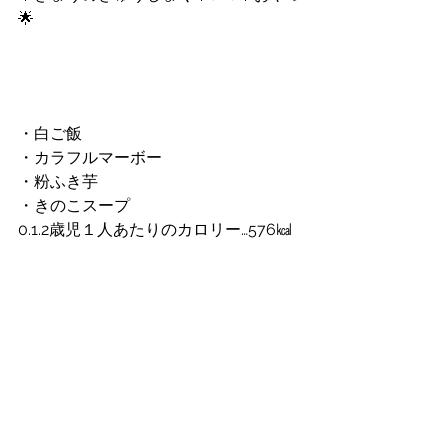
🌟
・白ご飯
・カラフルマーボー
・粉ふき芋
・きのこスープ
0.1.2歳児１人あたりのカロリー…576㎉