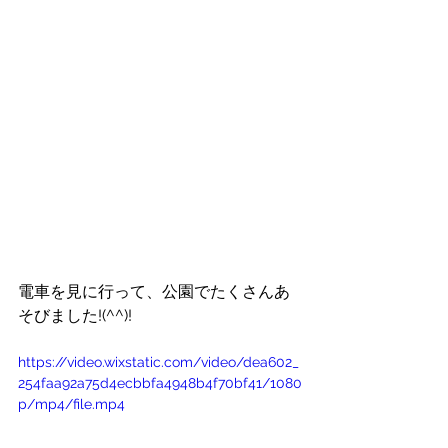
電車を見に行って、公園でたくさんあ
そびました!(^^)!
https://video.wixstatic.com/video/dea602_
254faa92a75d4ecbbfa4948b4f70bf41/1080
p/mp4/file.mp4