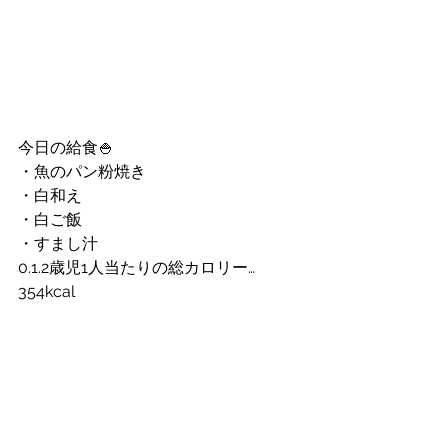
今日の給食🍚
・魚のパン粉焼き
・白和え
・白ご飯
・すまし汁
0.1.2歳児1人当たりの総カロリー…
354kcal