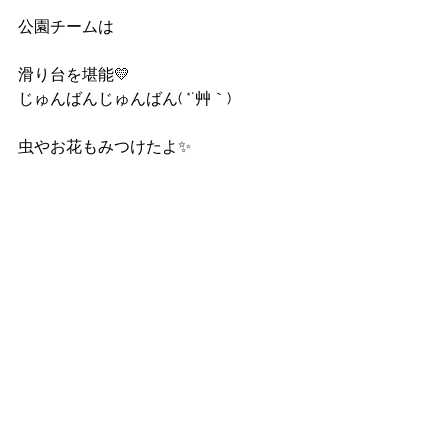
公園チームは
滑り台を堪能💛
じゅんばんじゅんばん( *´艸｀)
虫やお花もみつけたよ✨