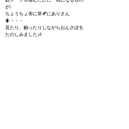
が❕
ちょうちょ🦋に草🍂にありさん
🐜・・・
見たり、触ったりしながらおんさぽを
たのしみました🎶