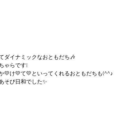
てダイナミックなおともだち🎶
ちゃらです❕
💛け💛て💛といってくれるおともだちも(^^♪
あそび日和でした✨