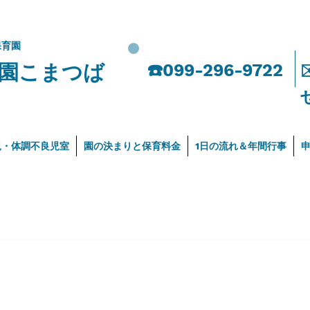
保育園
園こまつば
​☎️099-296-9722
児・体調不良児室
園の決まりと保育料金
1日の流れ＆年間行事