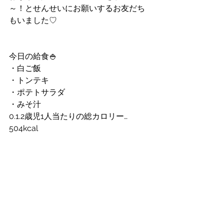
～！とせんせいにお願いするお友だち
もいました♡
今日の給食🍚
・白ご飯
・トンテキ
・ポテトサラダ
・みそ汁
0.1.2歳児1人当たりの総カロリー…
504kcal