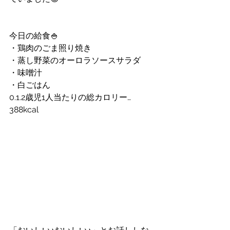
今日の給食🍚
・鶏肉のごま照り焼き
・蒸し野菜のオーロラソースサラダ
・味噌汁
・白ごはん
0.1.2歳児1人当たりの総カロリー…
388kcal