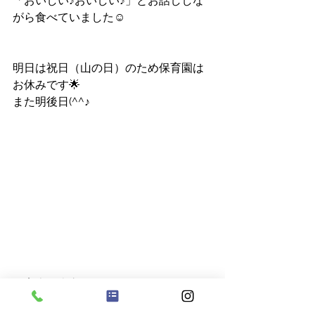
「おいしい♪おいしい♪」とお話ししな
がら食べていました☺️
明日は祝日（山の日）のため保育園は
お休みです🌟
また明後日(^^♪
保育士　吉永