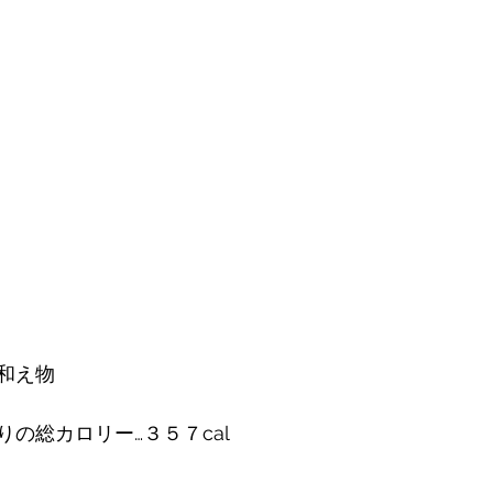
和え物
りの総カロリー…３５７cal