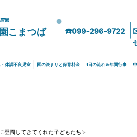
保育園
園こまつば
​☎️099-296-9722
児・体調不良児室
園の決まりと保育料金
1日の流れ＆年間行事
に登園してきてくれた子どもたち✨