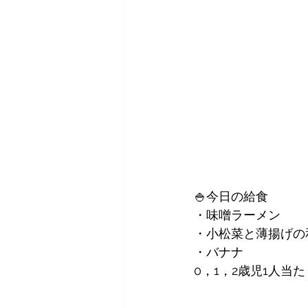
🍚今日の給食
・味噌ラーメン
・小松菜と薄揚げの
・バナナ
0，1，2歳児1人当た