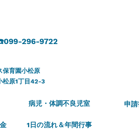
​☎️099-296-9722
リス保育園小松原
小松原
1
丁目
42-3​
​病児・体調不良児室​
​申
金​
1
日の流れ＆年間行事​