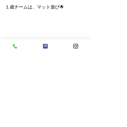
１歳チームは、マット遊び🌟
のぼったり、かくれたり、たくさん遊