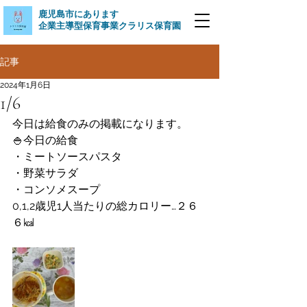
​鹿児島市にあります
企業主導型保育事業クラリス保育園
記事
2024年1月6日
1/6
今日は給食のみの掲載になります。
🍚今日の給食
・ミートソースパスタ
・野菜サラダ
・コンソメスープ
0,1,2歳児1人当たりの総カロリー…２６
６㎉