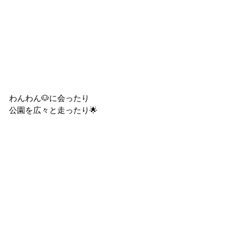
わんわん🐶に会ったり
公園を広々と走ったり🌟