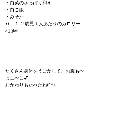
・白菜のさっぱり和え
・白ご飯
・みそ汁
０．１.２歳児１人あたりのカロリー…
433㎉
たくさん身体をうごかして、お腹もぺ
っこぺこ💕
おかわりもたべたね(^^♪