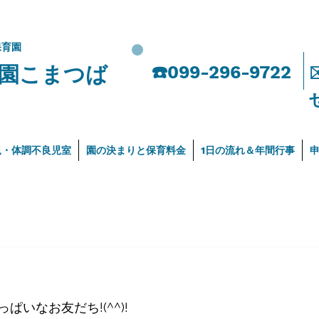
保育園
園こまつば
​☎️099-296-9722
児・体調不良児室
園の決まりと保育料金
1日の流れ＆年間行事
いなお友だち!(^^)!