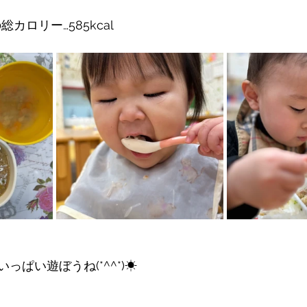
総カロリー…585kcal
っぱい遊ぼうね(*^^*)☀