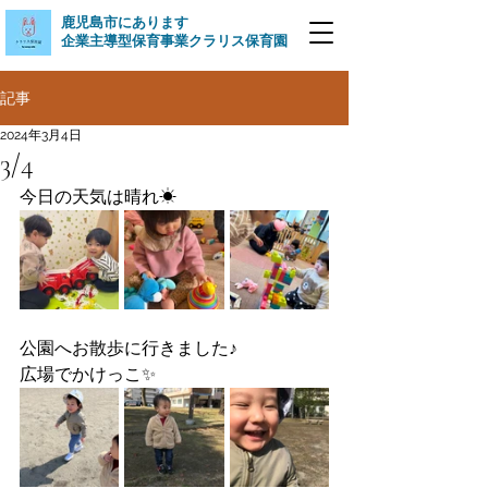
​鹿児島市にあります
企業主導型保育事業クラリス保育園
記事
2024年3月4日
3/4
今日の天気は晴れ☀
公園へお散歩に行きました♪
広場でかけっこ✨