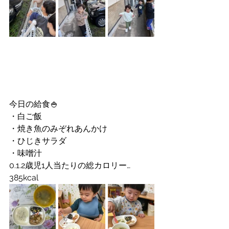
今日の給食🍚
・白ご飯
・焼き魚のみぞれあんかけ
・ひじきサラダ
・味噌汁
0.1.2歳児1人当たりの総カロリー…
385kcal