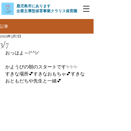
​鹿児島市にあります
企業主導型保育事業クラリス保育園
記事
2023年3月7日
3/7
おっはよ～(^^)/
かようびの朝のスタートです✨✨✨
すきな場所💕すきなおもちゃ💕すきな
おともだちや先生と一緒💕