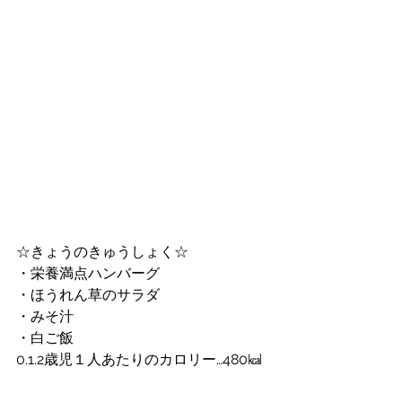
☆きょうのきゅうしょく☆
・栄養満点ハンバーグ
・ほうれん草のサラダ
・みそ汁
・白ご飯
0.1.2歳児１人あたりのカロリー…480㎉