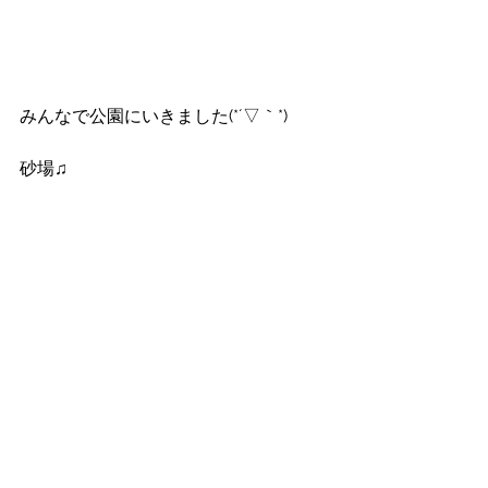
みんなで公園にいきました(*´▽｀*)
砂場♫